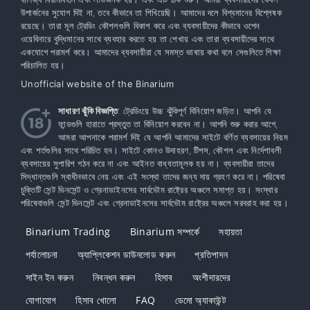
উপার্জনের সুযোগ দিই না, তবে কীভাবে তা শিখিয়েছি। আমাদের দলে বিশ্বমানের বিশ্লেষক
রয়েছে। তারা মূল ট্রেডিং কৌশলগুলি বিকাশ করে এবং ব্যবসায়ীদের কীভাবে ওপেন
ওয়েবিনারে বুদ্ধিমানের সাথে ব্যবহার করতে হয় তা শেখায় এবং তারা ব্যবসায়ীদের সাথে
একযোগে পরামর্শ করে। আমাদের ব্যবসায়ীরা যে সমস্ত ভাষায় কথা বলে সেগুলিতে শিক্ষা
পরিচালিত হয়।
Unofficial website of the Binarium
সাধারণ ঝুঁকি বিজ্ঞপ্তি
: ট্রেডিংয়ে উচ্চ ঝুঁকিপূর্ণ বিনিয়োগ জড়িত। আপনি যে
ফান্ডগুলি হারাতে প্রস্তুত তা বিনিয়োগ করবেন না। আপনি শুরু করার আগে,
আমরা আপনাকে পরামর্শ দিই যে আপনি আমাদের সাইটে বর্ণিত ব্যবসায়ের নিয়ম
এবং শর্তগুলির সাথে পরিচিত হন। সাইটে কোনও উদাহরণ, টিপস, কৌশল এবং নির্দেশাবলী
ব্যবসায়ের সুপারিশ গঠন করে না এবং আইনত বাধ্যতামূলক হয় না। ব্যবসায়ীরা তাদের
সিদ্ধান্তগুলি স্বাধীনভাবে নেয় এবং এই সংস্থা তাদের জন্য দায় গ্রহণ করে না। পরিষেবা
চুক্তিটি সেন্ট ভিনসেন্ট ও গ্রেনাডাইনসের সার্বভৌম রাষ্ট্রের অঞ্চলে সমাপ্ত হয়। সংস্থার
পরিষেবাগুলি সেন্ট ভিনসেন্ট এবং গ্রেনাডাইনসের সার্বভৌম রাষ্ট্রের অঞ্চলে সরবরাহ করা হয়।
Binarium Trading
Binarium সম্পর্কে
সহায়তা
পর্যালোচনা
অ্যাপ্লিকেশন ডাউনলোড করুন
প্রতিপাদন
সাইন ইন করুন
নিবন্ধন করুন
হিসাব
অংশীদারদের
যোগাযোগ
হিসাব খোলো
FAQ
ডেমো অ্যাকাউন্ট