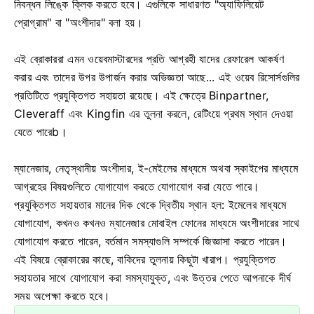
নিবন্ধন লিঙ্কে ক্লিক করতে হবে। এগুলিকে সাধারণত "অ্যাফিলিয়েট
প্রোগ্রাম" বা "অংশীদার" বলা হয়।
এই ব্রোকাররা এমন ওয়েবমাস্টারদের প্রতি আগ্রহী যাদের রেফারেল আকর্ষণ
করার এবং তাদের উপর উপার্জন করার অভিজ্ঞতা আছে... এই ওয়েব রিসোর্সগুলির
প্রতিটিতে প্রযুক্তিগত সহায়তা রয়েছে। এই ক্ষেত্রে Binpartner,
Сleveraff এবং Kingfin এর তুলনা করলে, রেটিংয়ে প্রথম স্থান দেওয়া
যেতে পারেb।
ম্যানেজার, নেতৃস্থানীয় অংশীদার, ই-মেইলের মাধ্যমে অথবা স্কাইপের মাধ্যমে
আগ্রহের বিষয়গুলিতে যোগাযোগ করতে যোগাযোগ করা যেতে পারে।
প্রযুক্তিগত সহায়তার মানের দিক থেকে দ্বিতীয় স্থান হল: ইমেলের মাধ্যমে
যোগাযোগ, কখনও কখনও ম্যানেজার মোবাইল ফোনের মাধ্যমে অংশীদারের সাথে
যোগাযোগ করতে পারেন, বর্তমান সমস্যাগুলি সম্পর্কে জিজ্ঞাসা করতে পারেন।
এই বিষয়ে ব্রোকারের কাছে, বাকিদের তুলনায় কিছুটা খারাপ। প্রযুক্তিগত
সহায়তার সাথে যোগাযোগ করা সমস্যাযুক্ত, এবং উত্তর পেতে আপনাকে দীর্ঘ
সময় অপেক্ষা করতে হবে।