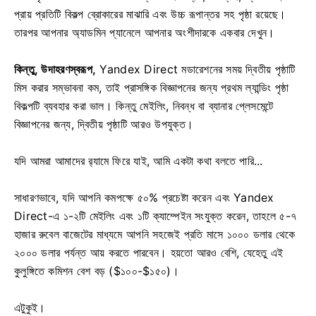
প্রায় প্রতিটি বিকল্প ব্রোকারের মাঝারি এবং উচ্চ রূপান্তর সহ পৃষ্ঠা রয়েছে।
তারপর আপনার অ্যাডমিন প্যানেলে আপনার অংশীদারকে একবার দেখুন।
কিন্তু, উদাহরণস্বরূপ,
Yandex Direct মডারেশনের সময় দ্বিতীয় পৃষ্ঠাটি
মিস করার সম্ভাবনা কম, তাই প্রাসঙ্গিক বিজ্ঞাপনের জন্য প্রথম ল্যান্ডিং পৃষ্ঠা
বিকল্পটি ব্যবহার করা ভাল। কিন্তু মেইলিং, নিবন্ধ বা ব্যানার প্লেসমেন্টে
বিজ্ঞাপনের জন্য, দ্বিতীয় পৃষ্ঠাটি আরও উপযুক্ত।
যদি আমরা আমাদের র‍্যামে ফিরে যাই, আমি একটা কথা বলতে পারি...
সাধারণভাবে, যদি আপনি কমপক্ষে ৫০% প্রচেষ্টা করেন এবং Yandex
Direct-এ ১-২টি মেইলিং এবং ১টি ক্যাম্পেইন সংযুক্ত করেন, তাহলে ৫-৭
হাজার রুবেল বাজেটের মাধ্যমে আপনি সহজেই প্রতি মাসে ১০০০ ডলার থেকে
২০০০ ডলার পর্যন্ত আয় করতে পারবেন। হয়তো আরও বেশি, যেহেতু এই
কুলুঙ্গিতে কমিশন বেশ বড় ($১০০-$১৫০)।
এটুকুই।