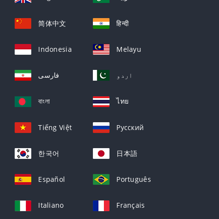
简体中文
हिन्दी
Indonesia
Melayu
اردو
فارسی
বাংলা
ไทย
Tiếng Việt
Русский
한국어
日本語
Español
Português
Italiano
Français