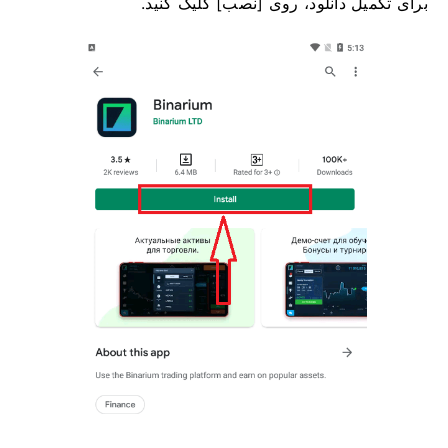
برای تکمیل دانلود، روی [نصب] کلیک کنید.