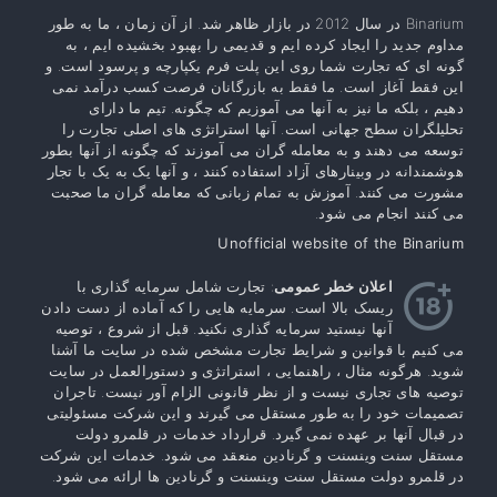
Binarium در سال 2012 در بازار ظاهر شد. از آن زمان ، ما به طور
مداوم جدید را ایجاد کرده ایم و قدیمی را بهبود بخشیده ایم ، به
گونه ای که تجارت شما روی این پلت فرم یکپارچه و پرسود است. و
این فقط آغاز است. ما فقط به بازرگانان فرصت کسب درآمد نمی
دهیم ، بلکه ما نیز به آنها می آموزیم که چگونه. تیم ما دارای
تحلیلگران سطح جهانی است. آنها استراتژی های اصلی تجارت را
توسعه می دهند و به معامله گران می آموزند که چگونه از آنها بطور
هوشمندانه در وبینارهای آزاد استفاده کنند ، و آنها یک به یک با تجار
مشورت می کنند. آموزش به تمام زبانی که معامله گران ما صحبت
می کنند انجام می شود.
Unofficial website of the Binarium
اعلان خطر عمومی
: تجارت شامل سرمایه گذاری با
ریسک بالا است. سرمایه هایی را که آماده از دست دادن
آنها نیستید سرمایه گذاری نکنید. قبل از شروع ، توصیه
می کنیم با قوانین و شرایط تجارت مشخص شده در سایت ما آشنا
شوید. هرگونه مثال ، راهنمایی ، استراتژی و دستورالعمل در سایت
توصیه های تجاری نیست و از نظر قانونی الزام آور نیست. تاجران
تصمیمات خود را به طور مستقل می گیرند و این شرکت مسئولیتی
در قبال آنها بر عهده نمی گیرد. قرارداد خدمات در قلمرو دولت
مستقل سنت وینسنت و گرنادین منعقد می شود. خدمات این شرکت
در قلمرو دولت مستقل سنت وینسنت و گرنادین ها ارائه می شود.