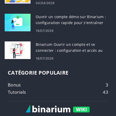
sécurité
04/04/2026
Ouvrir un compte démo sur Binarium :
configuration rapide pour s'entraîner
au trading
19/07/2026
Binarium Ouvrir un compte et se
connecter : configuration et accès au
compte
18/07/2026
CATÉGORIE POPULAIRE
Bonus
3
Tutoriels
43