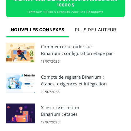
10000 $
Obtenez 10000 $ Gratuits Pour Les Débutants
NOUVELLES CONNEXES
PLUS DE L'AUTEUR
Commencez à trader sur
Binarium : configuration étape par
étape pour les débutants
19/07/2026
Compte de registre Binarium :
étapes, exigences et intégration
19/07/2026
S'inscrire et retirer
Binarium : étapes
d'enregistrement et de retrait de
19/07/2026
compte