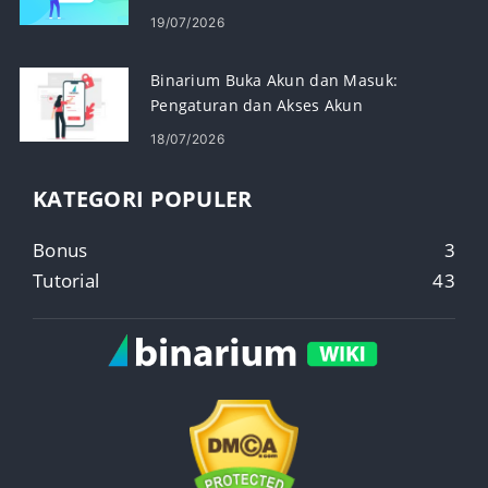
Perdagangan
19/07/2026
Binarium Buka Akun dan Masuk:
Pengaturan dan Akses Akun
18/07/2026
KATEGORI POPULER
Bonus
3
Tutorial
43