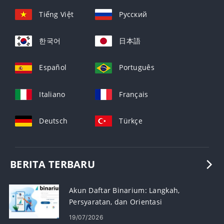
Tiếng Việt
Русский
한국어
日本語
Español
Português
Italiano
Français
Deutsch
Türkçe
BERITA TERBARU
Akun Daftar Binarium: Langkah,
Persyaratan, dan Orientasi
19/07/2026