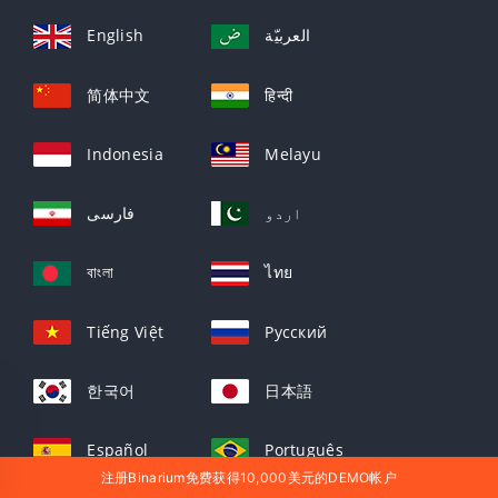
English
العربيّة
简体中文
हिन्दी
Indonesia
Melayu
اردو
فارسی
বাংলা
ไทย
Tiếng Việt
Русский
한국어
日本語
Español
Português
注册Binarium免费获得10,000美元的DEMO帐户